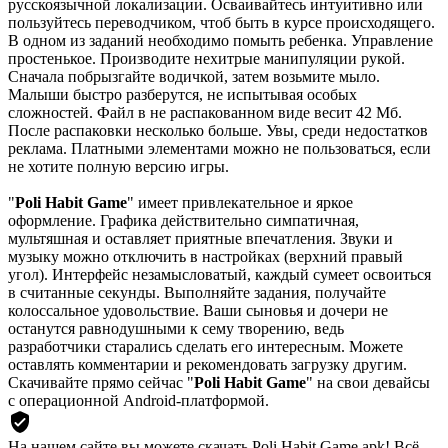
русскоязычной локализации. Осваивайтесь интуитивно или
пользуйтесь переводчиком, чтоб быть в курсе происходящего.
В одном из заданий необходимо помыть ребенка. Управление
простенькое. Производите нехитрые манипуляции рукой.
Сначала побрызгайте водичкой, затем возьмите мыло.
Малыши быстро разберутся, не испытывая особых
сложностей. Файл в не распакованном виде весит 42 Мб.
После распаковки несколько больше. Увы, среди недостатков
реклама. Платными элементами можно не пользоваться, если
не хотите полную версию игры.
"
Poli Habit Game
" имеет привлекательное и яркое
оформление. Графика действительно симпатичная,
мультяшная и оставляет приятные впечатления. Звуки и
музыку можно отключить в настройках (верхний правый
угол). Интерфейс незамысловатый, каждый сумеет освоиться
в считанные секунды. Выполняйте задания, получайте
колоссальное удовольствие. Ваши сыновья и дочери не
останутся равнодушными к сему творению, ведь
разработчики старались сделать его интересным. Можете
оставлять комментарии и рекомендовать загрузку другим.
Скачивайте прямо сейчас "
Poli Habit Game
" на свои девайсы
с операционной Android-платформой.
На нашем сайте вы можете скачать Poli Habit Game.apk!
Всё