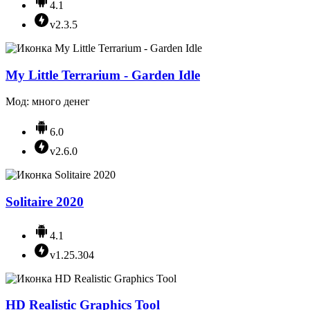
4.1
v2.3.5
My Little Terrarium - Garden Idle
Мод: много денег
6.0
v2.6.0
Solitaire 2020
4.1
v1.25.304
HD Realistic Graphics Tool