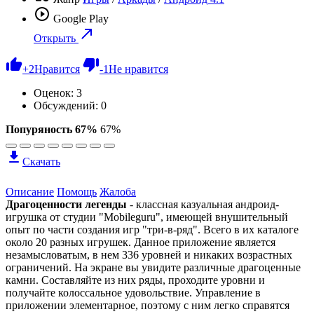
Google Play
Открыть
+
2
Нравится
-
1
Не нравится
Оценок:
3
Обсуждений: 0
Попуряность 67%
67%
Скачать
Описание
Помощь
Жалоба
Драгоценности легенды
- классная казуальная андроид-
игрушка от студии "Mobileguru", имеющей внушительный
опыт по части создания игр "три-в-ряд". Всего в их каталоге
около 20 разных игрушек. Данное приложение является
незамысловатым, в нем 336 уровней и никаких возрастных
ограничений. На экране вы увидите различные драгоценные
камни. Составляйте из них ряды, проходите уровни и
получайте колоссальное удовольствие. Управление в
приложении элементарное, поэтому с ним легко справятся