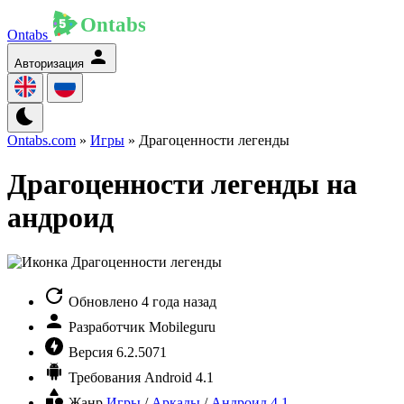
Ontabs
Авторизация
Ontabs.com
»
Игры
» Драгоценности легенды
Драгоценности легенды на
андроид
Обновлено
4 года назад
Разработчик
Mobileguru
Версия
6.2.5071
Требования
Android 4.1
Жанр
Игры
/
Аркады
/
Андроид 4.1