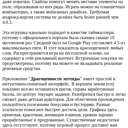
даже новички. Свайпы помогут менять местами элементы на
поле, образовывая из них ряды. Играть можно на планшетных
компьютерах, а также мобильных девайсах. Требуемая
андроид-версия системы не должна быть более ранней чем
4.0.3.
Эта игрушка идеально подходит в качестве таймкиллера,
поэтому с официального портала была скачана свыше 10
миллионов раз. Средний балл на Google Play составляет 4.5 из
максимальных пяти. И этот показатель красноречивее любых
слов. Распространяется игра на бесплатной основе, но
содержит в себе рекламный контент. Встроенные покупки не
предусмотрены, поэтому вы можете не вкладывать реальные
денежные средства.
Приложение "
Драгоценности легенды
" имеет простой и
интуитивно-понятный интерфейс. В верхнем левом углу
показано кол-во оставшихся шагов, справа заработанные
баллы, по центру текущее задание. Разобраться быстро и легко
сможет даже детская аудитория. Для облегчения прохождения
пользуйтесь полезными бонусами и бустерами. Разные
усилители помогают быстрее достичь цели. Графика здесь
приятная, красочная, анимация плавная, уровни хорошо
проработанные и продуманные. Существенные недостатки
здесь отсутствуют, поэтому игровой процесс доставит вам