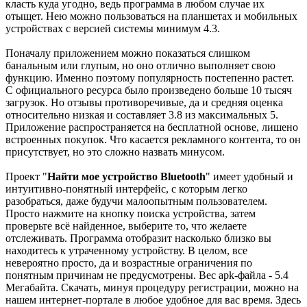
класть куда угодно, ведь программа в любом случае их
отыщет. Нею можно пользоваться на планшетах и мобильных
устройствах с версией системы минимум 4.3.
Поначалу приложением можно показаться слишком
банальным или глупым, но оно отлично выполняет свою
функцию. Именно поэтому популярность постепенно растет.
С официального ресурса было произведено больше 10 тысяч
загрузок. Но отзывы противоречивые, да и средняя оценка
относительно низкая и составляет 3.8 из максимальных 5.
Приложение распространяется на бесплатной основе, лишено
встроенных покупок. Что касается рекламного контента, то он
присутствует, но это сложно назвать минусом.
Проект "
Найти мое устройство Bluetooth
" имеет удобный и
интуитивно-понятный интерфейс, с которым легко
разобраться, даже будучи малоопытным пользователем.
Просто нажмите на кнопку поиска устройства, затем
проверьте всё найденное, выберите то, что желаете
отслеживать. Программа отобразит насколько близко вы
находитесь к утраченному устройству. В целом, все
невероятно просто, да и возрастные ограничения по
понятным причинам не предусмотрены. Вес apk-файла - 5.4
Мегабайта. Скачать, минуя процедуру регистрации, можно на
нашем интернет-портале в любое удобное для вас время. Здесь