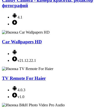
Candy Camera - камера красоты, редактор
фотографий
4.1
Car Wallpapers HD
v21.12.22.1
TV Remote For Haier
4.0.3
v1.0