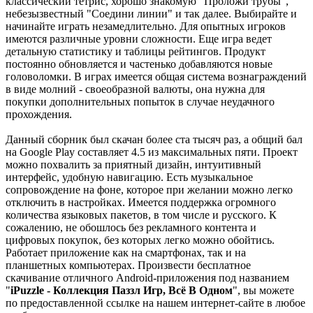
классический тетрис, хорошо знакомую "Проложи трубы",
небезызвестный "Соедини линии" и так далее. Выбирайте и
начинайте играть незамедлительно. Для опытных игроков
имеются различные уровни сложности. Еще игра ведет
детальную статистику и таблицы рейтингов. Продукт
постоянно обновляется и частенько добавляются новые
головоломки. В играх имеется общая система вознаграждений
в виде молний - своеобразной валюты, она нужна для
покупки дополнительных попыток в случае неудачного
прохождения.
Данный сборник был скачан более ста тысяч раз, а общий бал
на Google Play составляет 4.5 из максимальных пяти. Проект
можно похвалить за приятный дизайн, интуитивный
интерфейс, удобную навигацию. Есть музыкальное
сопровождение на фоне, которое при желании можно легко
отключить в настройках. Имеется поддержка огромного
количества языковых пакетов, в том числе и русского. К
сожалению, не обошлось без рекламного контента и
цифровых покупок, без которых легко можно обойтись.
Работает приложение как на смартфонах, так и на
планшетных компьютерах. Произвести бесплатное
скачивание отличного Android-приложения под названием
"
iPuzzle - Коллекция Паззл Игр, Всё В Одном
", вы можете
по предоставленной ссылке на нашем интернет-сайте в любое