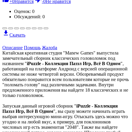
+
0
Нравится
-
0
Не нравится
Оценок:
0
Обсуждений: 0
Скачать
Описание
Помощь
Жалоба
Китайская креативная студия "Manew Games" выпустила
замечательный сборник классических головоломок под
названием "
iPuzzle - Коллекция Паззл Игр, Всё В Одном
",
работающий на платформе Андроид с версией операционной
системы не ниже четвертой версии. Обозреваемый продукт
обязательно понравится всем пользователям которые не прочь
"поломать голову" над различными задачками. Внутри
предложенного приложения вы найдете 18 классических и не
только головоломок.
Запуская данный игровой сборник "
iPuzzle - Коллекция
Паззл Игр, Всё В Одном
", вы сразу можете начинать играть
выбрав интересующую мини-игру. Отыскать здесь можно что
угодно и на любой вкус, к примеру, для поклонников
числовых игр есть знаменитая "2048". Также вы найдете