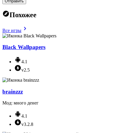
Отправить
Похожее
Все игры
Black Wallpapers
4.1
v2.5
brainzzz
Мод: много денег
4.1
v3.2.8