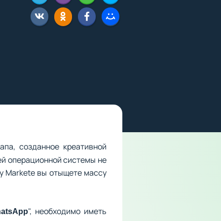
апа, созданное креативной
ией операционной системы не
ay Markete вы отыщете массу
", необходимо иметь
atsApp