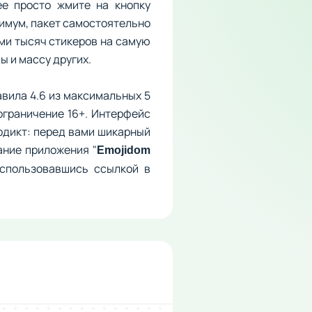
е просто жмите на кнопку
нимум, пакет самостоятельно
ми тысяч стикеров на самую
ы и массу других.
авила 4.6 из максимальных 5
ограничение 16+. Интерфейс
рдикт: перед вами шикарный
ание приложения "
Emojidom
оспользовавшись ссылкой в