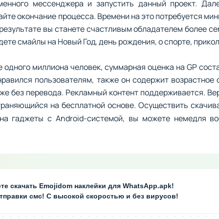
енного мессенджера и запустить данный проект. Дале
дайте окончание процесса. Времени на это потребуется ми
 результате вы станете счастливым обладателем более се
дете смайлы на Новый Год, день рождения, о спорте, прикол
 одного миллиона человек, суммарная оценка на GP сост
онравился пользователям, также он содержит возрастное 
аже без перевода. Рекламный контент поддерживается. Ве
траняющийся на бесплатной основе. Осуществить скачив
 на гаджеты с Android-системой, вы можете немедля в
те скачать Emojidom наклейки для WhatsApp.apk!
отправки смс! С высокой скоростью и без вирусов!