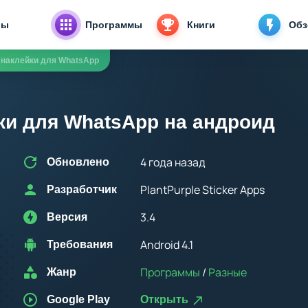
ры
Программы
Книги
Об
 наклейки для WhatsApp
ки для WhatsApp на андроид
4 года назад
Обновлено
PlantPurple Sticker Apps
Разработчик
3.4
Версия
Android 4.1
Требования
Программы
/
Разные
Жанр
Google Play
Открыть