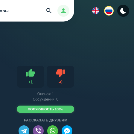
Найти
Авторизация
зоры
Не нравится
+
1
-
0
Нравится
Оценок:
1
Обсуждений: 0
ПОПУРЯНОСТЬ 100%