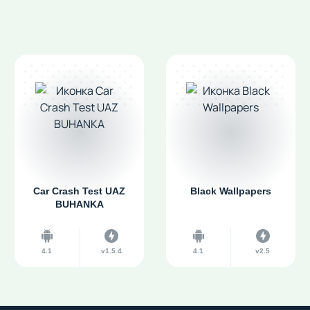
Car Crash Test UAZ
Black Wallpapers
BUHANKA
4.1
v1.5.4
4.1
v2.5