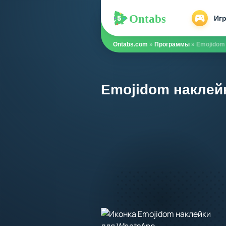
Ontabs
Ontabs
Иг
Ontabs.com
»
Программы
» Emojidom
Emojidom наклей