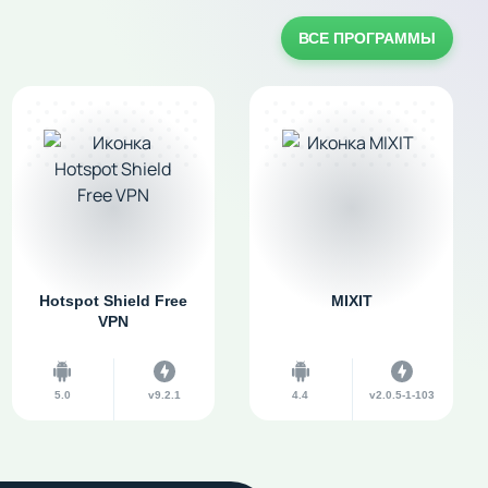
ВСЕ ПРОГРАММЫ
Hotspot Shield Free
MIXIT
VPN
5.0
v9.2.1
4.4
v2.0.5-1-103