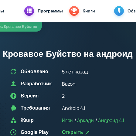
ры
Программы
Книги
Об
s: Кровавое Буйство
: Кровавое Буйство на андроид
5 лет назад
Обновлено
Bazon
Разработчик
2
Версия
Android 4.1
Требования
Игры
/
Аркады
/
Андроид 4.1
Жанр
Google Play
Открыть