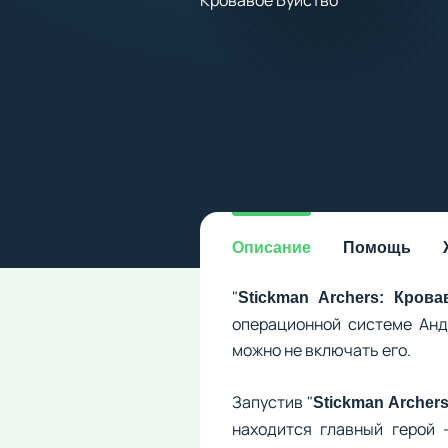
Описание
Помощь
"
Stickman Archers: Кров
операционной системе Андр
можно не включать его.
Запустив "
Stickman Archer
находится главный герой 