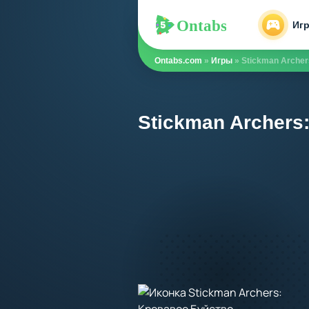
Ontabs
Ontabs
Иг
Ontabs.com
»
Игры
» Stickman Archer
Stickman Archers