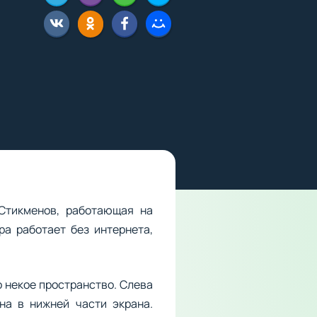
 Стикменов, работающая на
ра работает без интернета,
то некое пространство. Слева
на в нижней части экрана.