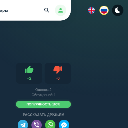
Найти
Авторизация
зоры
Не нравится
+
2
-
0
Нравится
Оценок:
2
Обсуждений: 1
ПОПУРЯНОСТЬ 100%