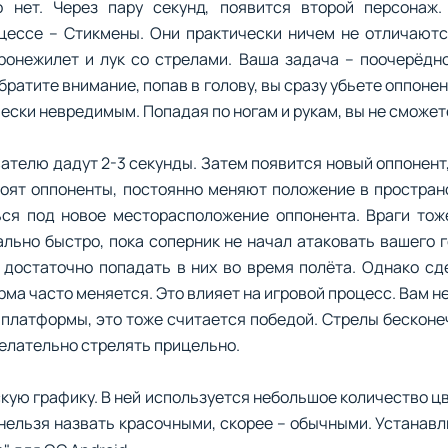
 нет. Через пару секунд, появится второй персонаж.
цессе – Стикмены. Они практически ничем не отличаютс
онежилет и лук со стрелами. Ваша задача – поочерёдно
ратите внимание, попав в голову, вы сразу убьете оппонен
ески невредимым. Попадая по ногам и рукам, вы не сможет
вателю дадут 2-3 секунды. Затем появится новый оппонент,
стоят оппоненты, постоянно меняют положение в простра
ся под новое месторасположение оппонента. Враги тож
льно быстро, пока соперник не начал атаковать вашего 
 достаточно попадать в них во время полёта. Однако сд
ма часто меняется. Это влияет на игровой процесс. Вам не
 платформы, это тоже считается победой. Стрелы бесконе
елательно стрелять прицельно.
ую графику. В ней используется небольшое количество цв
нельзя назвать красочными, скорее – обычными. Устанавл