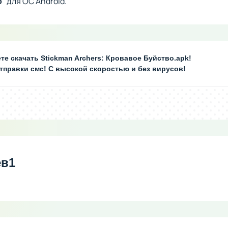
" для ОС Android.
о
те скачать Stickman Archers: Кровавое Буйство.apk!
отправки смс! С высокой скоростью и без вирусов!
ев
1