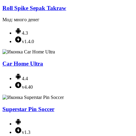
Roll Spike Sepak Takraw
Мод: много денег
4.3
v1.4.0
Car Home Ultra
4.4
v4.40
Superstar Pin Soccer
v1.3