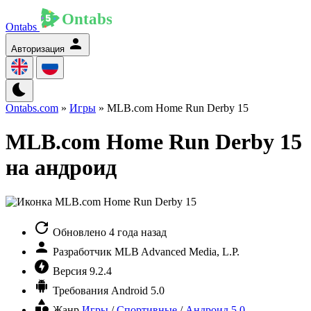
Ontabs
Авторизация
Ontabs.com
»
Игры
» MLB.com Home Run Derby 15
MLB.com Home Run Derby 15
на андроид
Обновлено
4 года назад
Разработчик
MLB Advanced Media, L.P.
Версия
9.2.4
Требования
Android 5.0
Жанр
Игры
/
Спортивные
/
Андроид 5.0