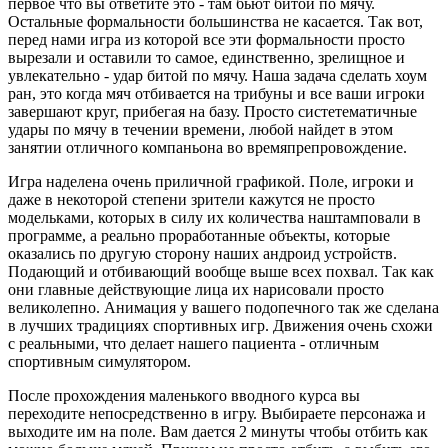
первое что вы ответите это - там бьют битой по мячу.
Остальные формальности большинства не касается. Так вот,
перед нами игра из которой все эти формальности просто
вырезали и оставили то самое, единственно, зрелищное и
увлекательно - удар битой по мячу. Наша задача сделать хоум
ран, это когда мяч отбивается на трибуны и все ваши игроки
завершают круг, прибегая на базу. Просто систетематичные
удары по мячу в течении времени, любой найдет в этом
занятии отличного компаньона во времяпрепровождение.
Игра наделена очень приличной графикой. Поле, игроки и
даже в некоторой степени зрители кажутся не просто
модельками, которых в силу их количества наштамповали в
программе, а реально проработанные объекты, которые
оказались по другую сторону наших андроид устройств.
Подающий и отбивающий вообще выше всех похвал. Так как
они главные действующие лица их нарисовали просто
великолепно. Анимация у вашего подопечного так же сделана
в лучших традициях спортивных игр. Движения очень схожи
с реальными, что делает нашего пациента - отличным
спортивным симулятором.
После прохождения маленького вводного курса вы
переходите непосредственно в игру. Выбираете персонажа и
выходите им на поле. Вам дается 2 минуты чтобы отбить как