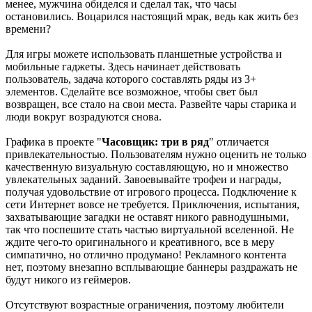
менее, мужчина обиделся и сделал так, что часы
остановились. Воцарился настоящий мрак, ведь как жить без
времени?
Для игры можете использовать планшетные устройства и
мобильные гаджеты. Здесь начинает действовать
пользователь, задача которого составлять ряды из 3+
элементов. Сделайте все возможное, чтобы свет был
возвращен, все стало на свои места. Развейте чары старика и
люди вокруг возрадуются снова.
Графика в проекте "
Часовщик: три в ряд
" отличается
привлекательностью. Пользователям нужно оценить не только
качественную визуальную составляющую, но и множество
увлекательных заданий. Завоевывайте трофеи и награды,
получая удовольствие от игрового процесса. Подключение к
сети Интернет вовсе не требуется. Приключения, испытания,
захватывающие загадки не оставят никого равнодушными,
так что поспешите стать частью виртуальной вселенной. Не
ждите чего-то оригинального и креативного, все в меру
симпатично, но отлично продумано! Рекламного контента
нет, поэтому внезапно всплывающие баннеры раздражать не
будут никого из геймеров.
Отсутствуют возрастные ограничения, поэтому любители