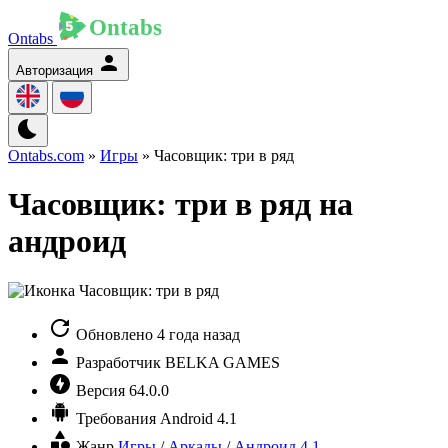
Ontabs
Авторизация
Ontabs.com
»
Игры
» Часовщик: три в ряд
Часовщик: три в ряд на
андроид
Обновлено
4 года назад
Разработчик
BELKA GAMES
Версия
64.0.0
Требования
Android 4.1
Жанр
Игры
/
Аркады
/
Андроид 4.1