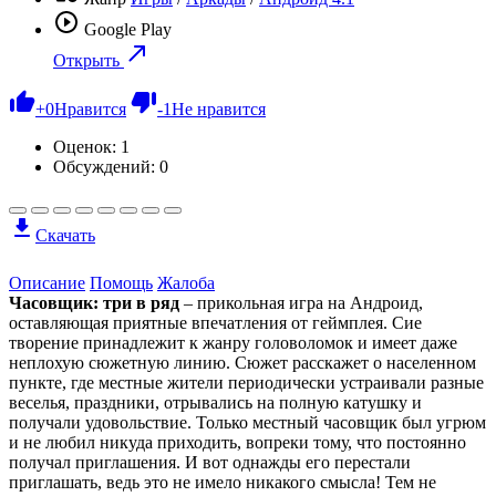
Google Play
Открыть
+
0
Нравится
-
1
Не нравится
Оценок:
1
Обсуждений: 0
Скачать
Описание
Помощь
Жалоба
Часовщик: три в ряд
– прикольная игра на Андроид,
оставляющая приятные впечатления от геймплея. Сие
творение принадлежит к жанру головоломок и имеет даже
неплохую сюжетную линию. Сюжет расскажет о населенном
пункте, где местные жители периодически устраивали разные
веселья, праздники, отрывались на полную катушку и
получали удовольствие. Только местный часовщик был угрюм
и не любил никуда приходить, вопреки тому, что постоянно
получал приглашения. И вот однажды его перестали
приглашать, ведь это не имело никакого смысла! Тем не