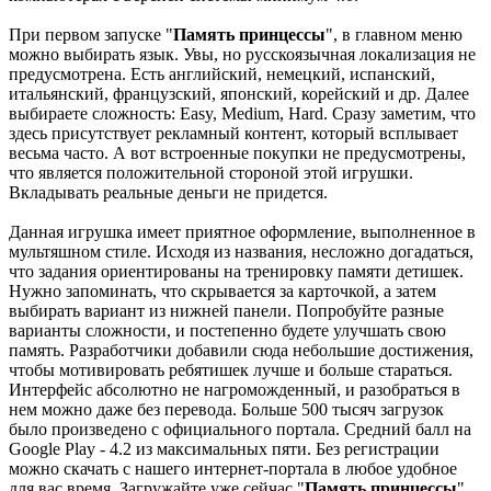
При первом запуске "
Память принцессы
", в главном меню
можно выбирать язык. Увы, но русскоязычная локализация не
предусмотрена. Есть английский, немецкий, испанский,
итальянский, французский, японский, корейский и др. Далее
выбираете сложность: Easy, Medium, Hard. Сразу заметим, что
здесь присутствует рекламный контент, который всплывает
весьма часто. А вот встроенные покупки не предусмотрены,
что является положительной стороной этой игрушки.
Вкладывать реальные деньги не придется.
Данная игрушка имеет приятное оформление, выполненное в
мультяшном стиле. Исходя из названия, несложно догадаться,
что задания ориентированы на тренировку памяти детишек.
Нужно запоминать, что скрывается за карточкой, а затем
выбирать вариант из нижней панели. Попробуйте разные
варианты сложности, и постепенно будете улучшать свою
память. Разработчики добавили сюда небольшие достижения,
чтобы мотивировать ребятишек лучше и больше стараться.
Интерфейс абсолютно не нагроможденный, и разобраться в
нем можно даже без перевода. Больше 500 тысяч загрузок
было произведено с официального портала. Средний балл на
Google Play - 4.2 из максимальных пяти. Без регистрации
можно скачать с нашего интернет-портала в любое удобное
для вас время. Загружайте уже сейчас "
Память принцессы
"