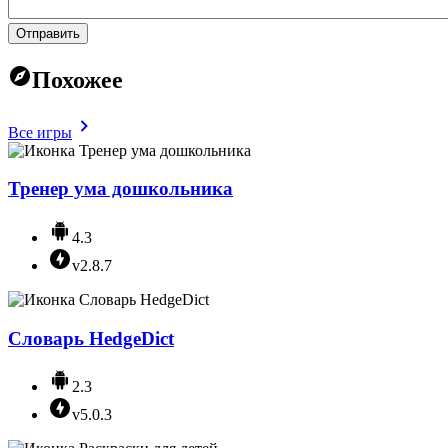
Отправить
Похожее
Все игры
Тренер ума дошкольника
4.3
v2.8.7
Словарь HedgeDict
2.3
v5.0.3