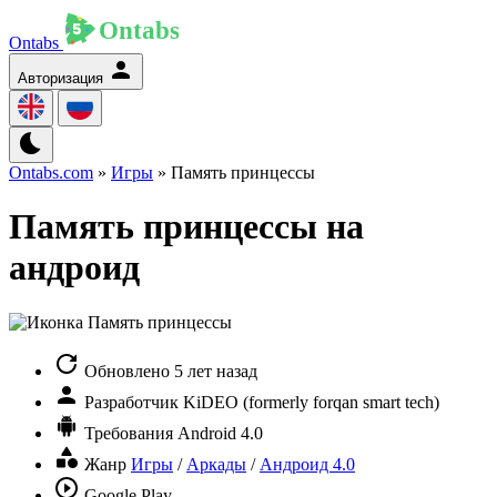
Ontabs
Авторизация
Ontabs.com
»
Игры
» Память принцессы
Память принцессы на
андроид
Обновлено
5 лет назад
Разработчик
KiDEO (formerly forqan smart tech)
Требования
Android 4.0
Жанр
Игры
/
Аркады
/
Андроид 4.0
Google Play