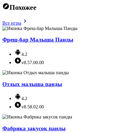
Похожее
Все игры
Фреш-бар Малыша Панды
4.2
v8.57.00.00
Отдых малыша панды
4.2
v8.58.02.00
Фабрика закусок панды