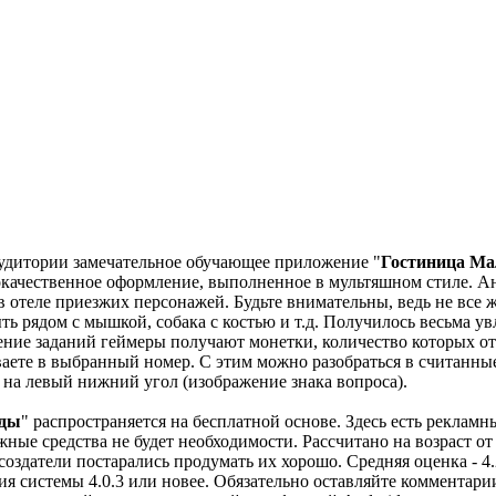
аудитории замечательное обучающее приложение "
Гостиница М
ачественное оформление, выполненное в мультяшном стиле. Ан
 в отеле приезжих персонажей. Будьте внимательны, ведь не все 
ь рядом с мышкой, собака с костью и т.д. Получилось весьма ув
ение заданий геймеры получают монетки, количество которых от
ваете в выбранный номер. С этим можно разобраться в считанны
 на левый нижний угол (изображение знака вопроса).
нды
" распространяется на бесплатной основе. Здесь есть рекламн
ные средства не будет необходимости. Рассчитано на возраст от 
 создатели постарались продумать их хорошо. Средняя оценка - 
ия системы 4.0.3 или новее. Обязательно оставляйте комментари