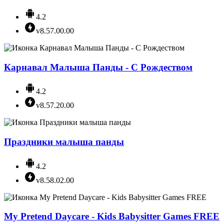
4.2
v8.57.00.00
Карнавал Малыша Панды - С Рождеством
4.2
v8.57.20.00
Праздники малыша панды
4.2
v8.58.02.00
My Pretend Daycare - Kids Babysitter Games FREE