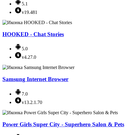
5.1
v19.481
HOOKED - Chat Stories
5.0
v4.27.0
Samsung Internet Browser
7.0
v13.2.1.70
Power Girls Super City - Superhero Salon & Pets