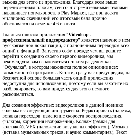
выходя для этого из приложения. Благодаря всем выше
перечисленным плюсам, сей софт стремительными темпами
наращивает популярность в Play Маркет, где при десяти
миллионах скачиваний его итоговый балл прочно
обосновался на отметке 4.6 из пяти.
Главным плюсом приложения "
Videoleap -
профессиональный видеоредактор
" является наличие в нем
русскоязычной локализации, с полноценным переводом всех
опций и функций. Запустив софт, прежде чем вы решите
перейти к созданию своего первого видеоролика, мы
рекомендуем вам ознакомиться с таким разделом как
"Обучалка", в котором находится полное описание всех
возможностей программы. Кстати, сразу вас предупредим, на
бесплатной основе большая часть опций приложения
недоступна для использования, поэтому если вы захотите их
разблокировать, то вам придется для этого немного
раскошелиться.
Для создания эффектных видеороликов в данной новинке
содержатся следующие инструменты: Редактировать (нарезка,
вставка переходов, изменение скорости воспроизведения,
фильтры, коррекция изображения), Коллаж (рамки для
коллажей), VFX (наложение визуальных эффектов), Музыка
(вставка музыкальных треков, и аудио комментариев), Текст