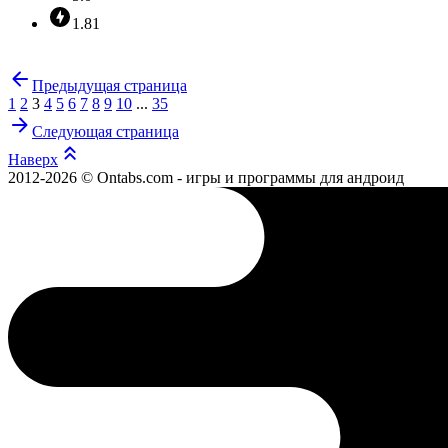
1.81
Предыдущая страница
1
2
3
4
5
6
7
8
9
10
...
35
Следующая страница
Наверх
2012-2026 © Ontabs.com - игры и программы для андроид